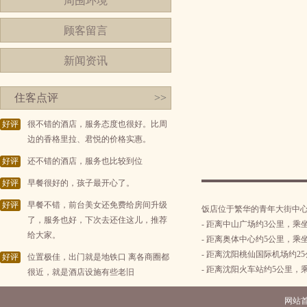
周围环境
顾客留言
新闻资讯
住客点评
>>
好评
很不错的酒店，服务态度也很好。比周
边的香格里拉、君悦的价格实惠。
好评
还不错的酒店，服务也比较到位
好评
早餐很好的，孩子最开心了。
好评
早餐不错，前台美女还免费给房间升级
饭店位于繁华的青年大街中心
了，服务也好，下次去还住这儿，推荐
- 距离中山广场约3公里，乘坐
给大家。
- 距离奥体中心约5公里，乘
- 距离沈阳桃仙国际机场约25
好评
位置极佳，出门就是地铁口 离各商圈都
- 距离沈阳火车站约5公里，
很近，就是酒店设施有些老旧
网站